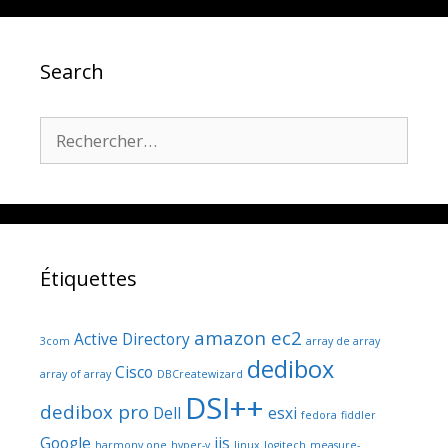
Search
Rechercher :
Étiquettes
amazon ec2
Active Directory
3com
array de array
dedibox
Cisco
array of array
DBCreatewizard
DSI++
dedibox pro
Dell
esxi
fedora
fiddler
Google
iis
harmony one
hyper-v
linux
logitech
measure-