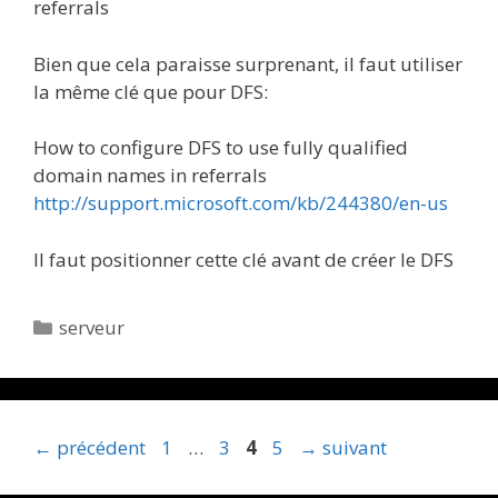
referrals
Bien que cela paraisse surprenant, il faut utiliser
la même clé que pour DFS:
How to configure DFS to use fully qualified
domain names in referrals
http://support.microsoft.com/kb/244380/en-us
Il faut positionner cette clé avant de créer le DFS
Catégories
serveur
Page
Page
Page
Page
←
précédent
1
…
3
4
5
→
suivant