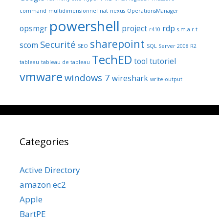
command
multidimensionnel
nat
nexus
OperationsManager
powershell
opsmgr
project
rdp
r410
s.m.a.r.t
sharepoint
Securité
scom
SEO
SQL Server 2008 R2
TechED
tool
tutoriel
tableau
tableau de tableau
vmware
windows 7
wireshark
write-output
Categories
Active Directory
amazon ec2
Apple
BartPE