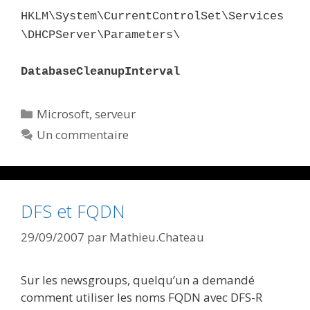
HKLM\System\CurrentControlSet\Services
\DHCPServer\Parameters\
DatabaseCleanupInterval
Catégories
Microsoft
,
serveur
Un commentaire
DFS et FQDN
29/09/2007
par
Mathieu.Chateau
Sur les newsgroups, quelqu’un a demandé
comment utiliser les noms FQDN avec DFS-R