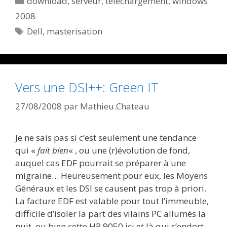
download
,
serveur
,
téléchargement
,
windows
2008
Étiquettes
Dell
,
masterisation
Vers une DSI++: Green IT
27/08/2008
par
Mathieu.Chateau
Je ne sais pas si c’est seulement une tendance
qui «
fait bien
« , ou une (r)évolution de fond,
auquel cas EDF pourrait se préparer à une
migraine… Heureusement pour eux, les Moyens
Généraux et les DSI se causent pas trop à priori.
La facture EDF est valable pour tout l’immeuble,
difficile d’isoler la part des vilains PC allumés la
nuit, ou bien cette HP 9050 ici et là qui s’endort