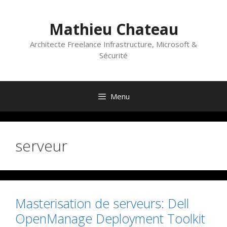
Aller
au
Mathieu Chateau
contenu
Architecte Freelance Infrastructure, Microsoft &
Sécurité
Menu
serveur
Masterisation de serveurs: Dell
OpenManage Deployment Toolkit