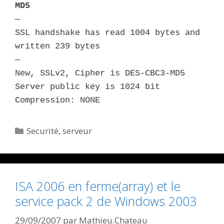
MD5
—
SSL handshake has read 1004 bytes and
written 239 bytes
—
New, SSLv2, Cipher is DES-CBC3-MD5
Server public key is 1024 bit
Compression: NONE
Catégories
Securité
,
serveur
ISA 2006 en ferme(array) et le
service pack 2 de Windows 2003
29/09/2007
par
Mathieu.Chateau