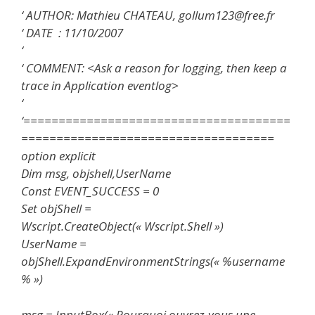
‘ AUTHOR: Mathieu CHATEAU, gollum123@free.fr
‘ DATE : 11/10/2007
‘
‘ COMMENT: <Ask a reason for logging, then keep a
trace in Application eventlog>
‘
‘======================================
====================================
option explicit
Dim msg, objshell,UserName
Const EVENT_SUCCESS = 0
Set objShell =
Wscript.CreateObject(« Wscript.Shell »)
UserName =
objShell.ExpandEnvironmentStrings(« %username
% »)
msg = InputBox(« Pourquoi ouvrez-vous une