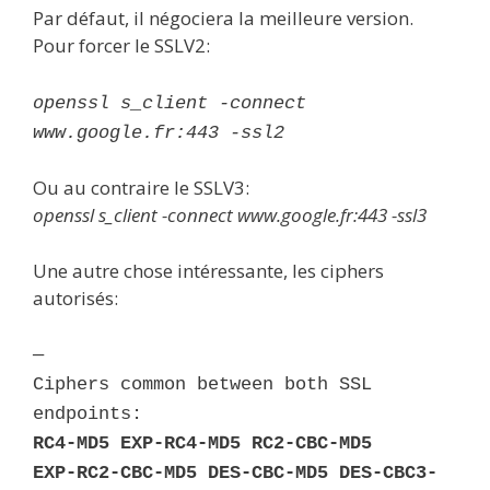
Par défaut, il négociera la meilleure version.
Pour forcer le SSLV2:
openssl s_client -connect
www.google.fr:443 -ssl2
Ou au contraire le SSLV3:
openssl s_client -connect www.google.fr:443 -ssl3
Une autre chose intéressante, les ciphers
autorisés:
—
Ciphers common between both SSL
endpoints:
RC4-MD5 EXP-RC4-MD5 RC2-CBC-MD5
EXP-RC2-CBC-MD5 DES-CBC-MD5 DES-CBC3-