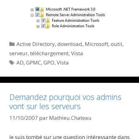
Catégories
Active Directory
,
download
,
Microsoft
,
outil
,
serveur
,
téléchargement
,
Vista
Étiquettes
AD
,
GPMC
,
GPO
,
Vista
Demandez pourquoi vos admins
vont sur les serveurs
11/10/2007
par
Mathieu.Chateau
Je suis tombé sur une question intéressante dans