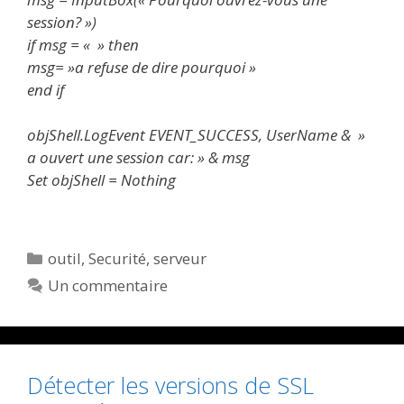
session? »)
if msg = « » then
msg= »a refuse de dire pourquoi »
end if
objShell.LogEvent EVENT_SUCCESS, UserName & »
a ouvert une session car: » & msg
Set objShell = Nothing
Catégories
outil
,
Securité
,
serveur
Un commentaire
Détecter les versions de SSL