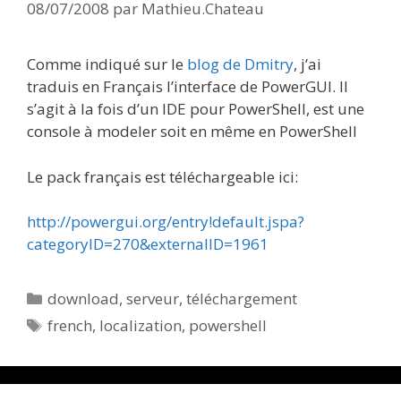
08/07/2008
par
Mathieu.Chateau
Comme indiqué sur le
blog de Dmitry
, j’ai
traduis en Français l’interface de PowerGUI. Il
s’agit à la fois d’un IDE pour PowerShell, est une
console à modeler soit en même en PowerShell
Le pack français est téléchargeable ici:
http://powergui.org/entry!default.jspa?
categoryID=270&externalID=1961
Catégories
download
,
serveur
,
téléchargement
Étiquettes
french
,
localization
,
powershell