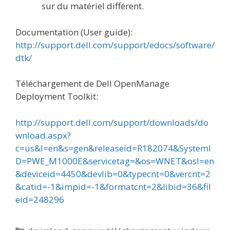
sur du matériel différent.
Documentation (User guide):
http://support.dell.com/support/edocs/software/
dtk/
Téléchargement de Dell OpenManage
Deployment Toolkit:
http://support.dell.com/support/downloads/do
wnload.aspx?
c=us&l=en&s=gen&releaseid=R182074&SystemI
D=PWE_M1000E&servicetag=&os=WNET&osl=en
&deviceid=4450&devlib=0&typecnt=0&vercnt=2
&catid=-1&impid=-1&formatcnt=2&libid=36&fil
eid=248296
Catégories