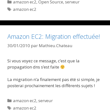
Catégories
amazon ec2
,
Open Source
,
serveur
Étiquettes
amazon ec2
Amazon EC2: Migration effectuée!
30/01/2010
par
Mathieu.Chateau
Si vous voyez ce message, c’est que la
propagation dns s’est faite
La migration n’a finalement pas été si simple, je
posterai prochainement les différents sujets !
Catégories
amazon ec2
,
serveur
Étiquettes
amazon ec2