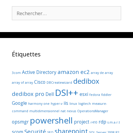
Rechercher :
Étiquettes
amazon ec2
Active Directory
3com
array de array
dedibox
Cisco
array of array
DBCreatewizard
DSI++
dedibox pro
Dell
esxi
fedora
fiddler
Google
iis
harmony one
hyper-v
linux
logitech
measure-
command
multidimensionnel
nat
nexus
OperationsManager
powershell
opsmgr
project
rdp
r410
s.m.a.r.t
sharepoint
Securité
scom
SEO
SQL Server 2008 R2