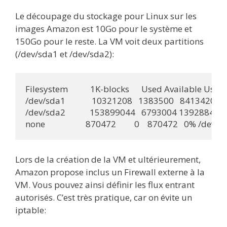
Le découpage du stockage pour Linux sur les
images Amazon est 10Go pour le système et
150Go pour le reste. La VM voit deux partitions
(/dev/sda1 et /dev/sda2):
Filesystem           1K-blocks      Used Available Us
/dev/sda1             10321208   1383500   8413420  15
/dev/sda2            153899044   6793004 139288416 
none                    870472         0    870472   0% /dev/
Lors de la création de la VM et ultérieurement,
Amazon propose inclus un Firewall externe à la
VM. Vous pouvez ainsi définir les flux entrant
autorisés. C’est très pratique, car on évite un
iptable: