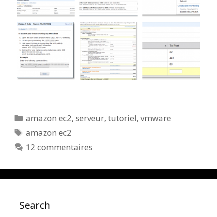
Catégories
amazon ec2
,
serveur
,
tutoriel
,
vmware
Étiquettes
amazon ec2
12 commentaires
Search