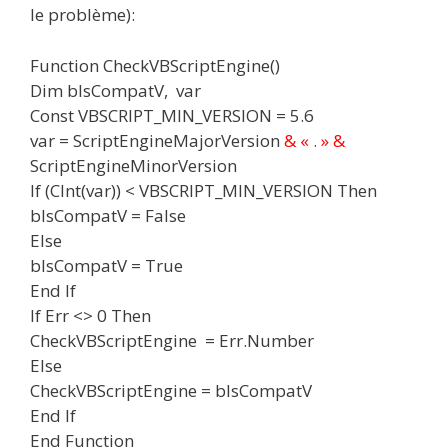
le problème):
Function CheckVBScriptEngine()
Dim bIsCompatV, var
Const VBSCRIPT_MIN_VERSION = 5.6
var = ScriptEngineMajorVersion
& « . » &
ScriptEngineMinorVersion
If (CInt(var)) < VBSCRIPT_MIN_VERSION Then
bIsCompatV = False
Else
bIsCompatV = True
End If
If Err <> 0 Then
CheckVBScriptEngine = Err.Number
Else
CheckVBScriptEngine = bIsCompatV
End If
End Function