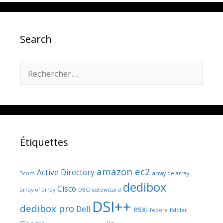
Search
Rechercher :
Étiquettes
amazon ec2
Active Directory
3com
array de array
dedibox
Cisco
array of array
DBCreatewizard
DSI++
dedibox pro
Dell
esxi
fedora
fiddler