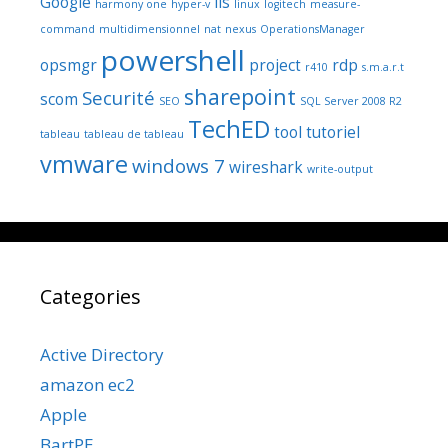
Google
iis
harmony one
hyper-v
linux
logitech
measure-
command
multidimensionnel
nat
nexus
OperationsManager
powershell
opsmgr
project
rdp
r410
s.m.a.r.t
sharepoint
Securité
scom
SEO
SQL Server 2008 R2
TechED
tool
tutoriel
tableau
tableau de tableau
vmware
windows 7
wireshark
write-output
Categories
Active Directory
amazon ec2
Apple
BartPE