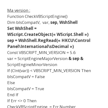
Ma version :
Function CheckVBScriptEngine()
Dim bIsCompatV, var,
sep, WshShell
Set WshShell =
WScript.CreateObject(« WScript.Shell »)
sep = WshShell.RegRead(« HKCU\Control
Panel\International\sDecimal »)
Const VBSCRIPT_MIN_VERSION = 5.6
var = ScriptEngineMajorVersion
& sep &
ScriptEngineMinorVersion
If (CInt(var)) < VBSCRIPT_MIN_VERSION Then
bIsCompatV = False
Else
bIsCompatV = True
End If
If Err <> 0 Then
CheckVBScriptEngine = Err.Number