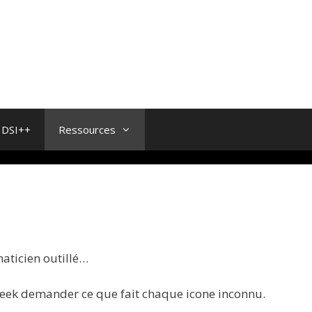
DSI++
Ressources
maticien outillé…
e geek demander ce que fait chaque icone inconnu.