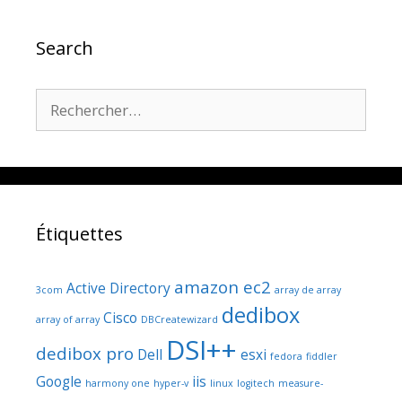
Search
Rechercher :
Étiquettes
amazon ec2
Active Directory
3com
array de array
dedibox
Cisco
array of array
DBCreatewizard
DSI++
dedibox pro
Dell
esxi
fedora
fiddler
Google
iis
harmony one
hyper-v
linux
logitech
measure-