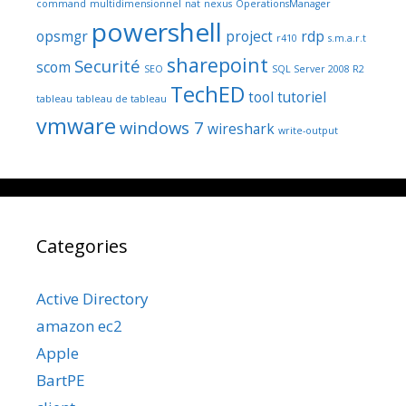
command
multidimensionnel
nat
nexus
OperationsManager
powershell
opsmgr
project
rdp
r410
s.m.a.r.t
sharepoint
Securité
scom
SEO
SQL Server 2008 R2
TechED
tool
tutoriel
tableau
tableau de tableau
vmware
windows 7
wireshark
write-output
Categories
Active Directory
amazon ec2
Apple
BartPE