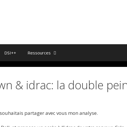
DSI++
Ressources
wn & idrac: la double pei
e souhaitais partager avec vous mon analyse.