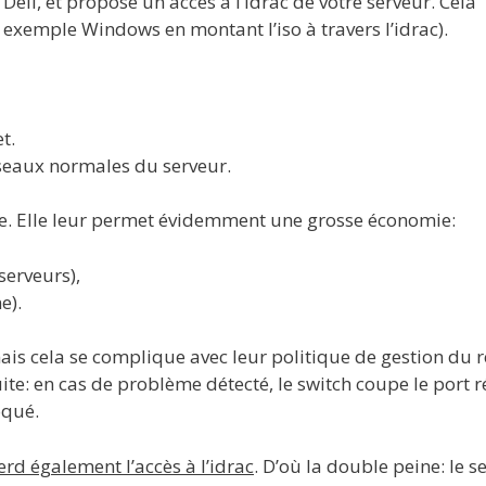
Dell, et propose un accès à l’idrac de votre serveur. Cela
r exemple Windows en montant l’iso à travers l’idrac).
t.
 réseaux normales du serveur.
ue. Elle leur permet évidemment une grosse économie:
serveurs),
e).
s cela se complique avec leur politique de gestion du 
uite: en cas de problème détecté, le switch coupe le port 
oqué.
erd également l’accès à l’idrac
. D’où la double peine: le s