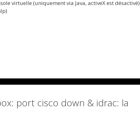
nsole virtuelle (uniquement via Java, activeX est désactivé)
lp)
box: port cisco down & idrac: la