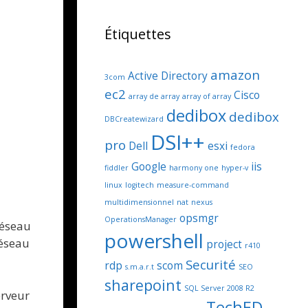
Étiquettes
amazon
Active Directory
3com
ec2
Cisco
array de array
array of array
dedibox
dedibox
DBCreatewizard
DSI++
pro
Dell
esxi
fedora
Google
iis
fiddler
harmony one
hyper-v
linux
logitech
measure-command
multidimensionnel
nat
nexus
opsmgr
OperationsManager
réseau
powershell
réseau
project
r410
Securité
rdp
scom
s.m.a.r.t
SEO
sharepoint
SQL Server 2008 R2
erveur
TechED