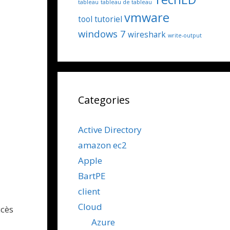
tableau
tableau de tableau
vmware
tool
tutoriel
windows 7
wireshark
write-output
Categories
Active Directory
amazon ec2
Apple
BartPE
client
Cloud
ccès
Azure