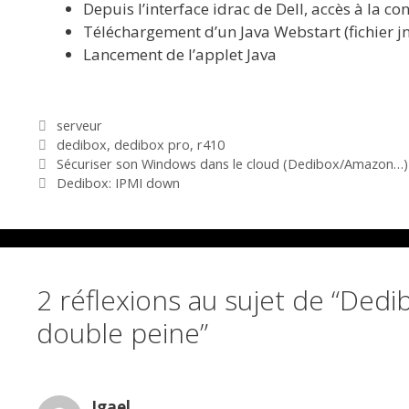
Depuis l’interface idrac de Dell, accès à la co
Téléchargement d’un Java Webstart (fichier jn
Lancement de l’applet Java
Catégories
serveur
Étiquettes
dedibox
,
dedibox pro
,
r410
Sécuriser son Windows dans le cloud (Dedibox/Amazon…)
Dedibox: IPMI down
2 réflexions au sujet de “Dedi
double peine”
Igael