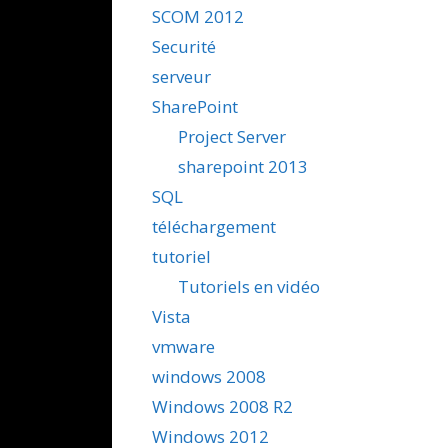
SCOM 2012
Securité
serveur
SharePoint
Project Server
sharepoint 2013
SQL
téléchargement
tutoriel
Tutoriels en vidéo
Vista
vmware
windows 2008
Windows 2008 R2
Windows 2012