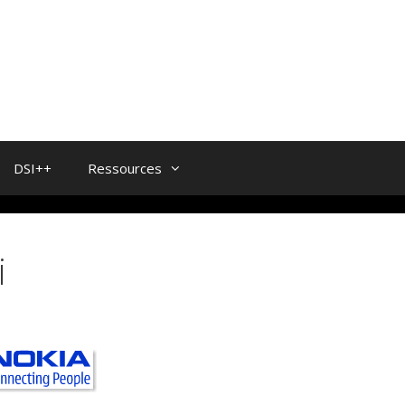
DSI++
Ressources
i