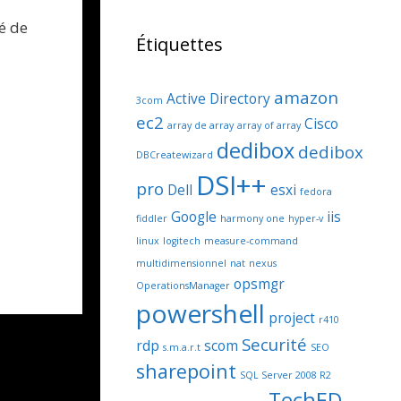
é de
Étiquettes
amazon
Active Directory
3com
ec2
Cisco
array de array
array of array
dedibox
dedibox
DBCreatewizard
DSI++
pro
Dell
esxi
fedora
Google
iis
fiddler
harmony one
hyper-v
linux
logitech
measure-command
multidimensionnel
nat
nexus
opsmgr
OperationsManager
powershell
project
r410
Securité
rdp
scom
s.m.a.r.t
SEO
sharepoint
SQL Server 2008 R2
TechED