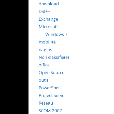
download
DSI++
Exchange
Microsoft
Windows 7
mobilité
nagios
Non classifié(e)
office
Open Source
outil
PowerShell
Project Server
Réseau
SCOM 2007