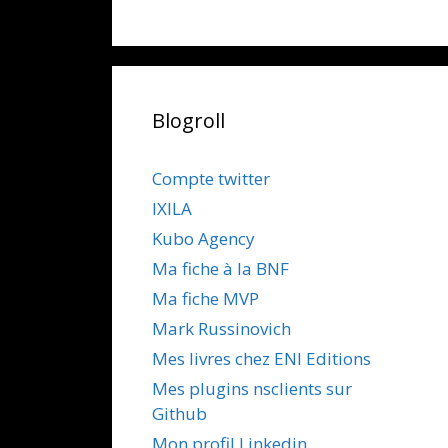
Blogroll
Compte twitter
IXILA
Kubo Agency
Ma fiche à la BNF
Ma fiche MVP
Mark Russinovich
Mes livres chez ENI Editions
Mes plugins nsclients sur
Github
Mon profil Linkedin