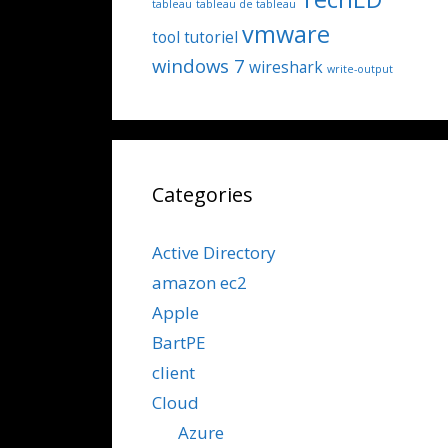
tableau
tableau de tableau
vmware
tool
tutoriel
windows 7
wireshark
write-output
Categories
Active Directory
amazon ec2
Apple
BartPE
client
Cloud
Azure