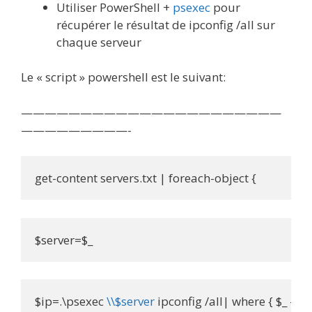
Utiliser PowerShell +
psexec
pour
récupérer le résultat de ipconfig /all sur
chaque serveur
Le « script » powershell est le suivant:
——————————————————————
—————————-
get-content servers.txt | foreach-object {
$server=$_
$ip=.\psexec 
\\$server
 ipconfig /all| where { $_ -match