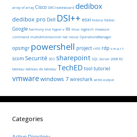
dedibox
Cisco
array of array
DBCreatewizard
DSI++
dedibox pro
Dell
esxi
fedora
fiddler
Google
iis
harmony one
hyper-v
linux
logitech
measure-
command
multidimensionnel
nat
nexus
OperationsManager
powershell
opsmgr
project
rdp
r410
s.m.a.r.t
sharepoint
Securité
scom
SEO
SQL Server 2008 R2
TechED
tool
tutoriel
tableau
tableau de tableau
vmware
windows 7
wireshark
write-output
Categories
Active Directory