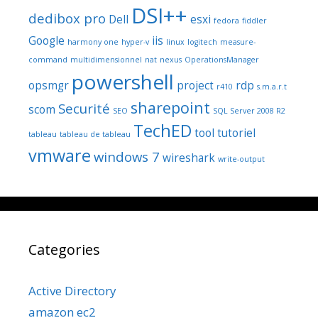
DSI++
dedibox pro
Dell
esxi
fedora
fiddler
Google
iis
harmony one
hyper-v
linux
logitech
measure-
command
multidimensionnel
nat
nexus
OperationsManager
powershell
opsmgr
project
rdp
r410
s.m.a.r.t
sharepoint
Securité
scom
SEO
SQL Server 2008 R2
TechED
tool
tutoriel
tableau
tableau de tableau
vmware
windows 7
wireshark
write-output
Categories
Active Directory
amazon ec2