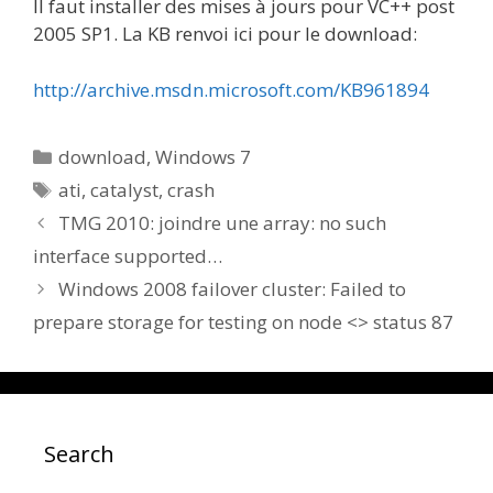
Il faut installer des mises à jours pour VC++ post
2005 SP1. La KB renvoi ici pour le download:
http://archive.msdn.microsoft.com/KB961894
Catégories
download
,
Windows 7
Étiquettes
ati
,
catalyst
,
crash
TMG 2010: joindre une array: no such
interface supported…
Windows 2008 failover cluster: Failed to
prepare storage for testing on node <> status 87
Search