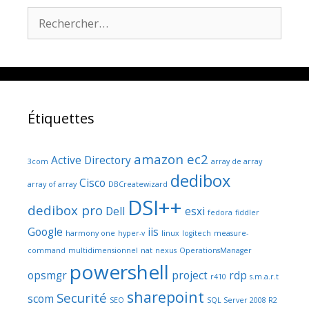
Rechercher :
Étiquettes
amazon ec2
Active Directory
3com
array de array
dedibox
Cisco
array of array
DBCreatewizard
DSI++
dedibox pro
Dell
esxi
fedora
fiddler
Google
iis
harmony one
hyper-v
linux
logitech
measure-
command
multidimensionnel
nat
nexus
OperationsManager
powershell
opsmgr
project
rdp
r410
s.m.a.r.t
sharepoint
Securité
scom
SEO
SQL Server 2008 R2