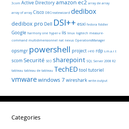
amazon ec2
Active Directory
3com
array de array
dedibox
Cisco
array of array
DBCreatewizard
DSI++
dedibox pro
Dell
esxi
fedora
fiddler
Google
iis
harmony one
hyper-v
linux
logitech
measure-
command
multidimensionnel
nat
nexus
OperationsManager
powershell
opsmgr
project
rdp
r410
s.m.a.r.t
sharepoint
Securité
scom
SEO
SQL Server 2008 R2
TechED
tool
tutoriel
tableau
tableau de tableau
vmware
windows 7
wireshark
write-output
Categories