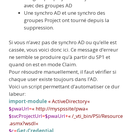
avec des groupes AD
Une synchro AD et une synchro des
groupes Project ont tourné depuis la
suppression.
Si vous n’avez pas de synchro AD ou qu’elle est
cassée, vous voici donc ici. Ce message d’erreur
ne semble se produire qu’à partir du SP1 et
quand on est en mode Claim.
Pour résoudre manuellement, il faut vérifier si
chaque user existe toujours dans l’AD.
Voici un script permettant d’automatiser ce dur
labeur:
import-module
«
ActiveDirectory
«
$pwaUrl
=
«
http://myspssite/pwa
«
$svcProjectUrl
=
$pwaUrl
+
«
/_vti_bin/PSI/Resource
.asmx?wsdl
«
$c
=
Get-Credential