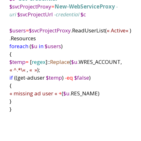
$svcProjectProxy
=
New-WebServiceProxy
-
uri
$svcProjectUrl
-credential
$c
$users
=
$svcProjectProxy
.ReadUserList(
«
Active
«
)
.Resources
foreach
(
$u
in
$users
)
{
$temp
=
[
regex
]::
Replace
(
$u
.WRES_ACCOUNT,
«
^.*\
«
,
« »
);
if
((get-aduser
$temp
)
-eq
$false
)
{
«
missing ad user
«
+
(
$u
.RES_NAME)
}
}