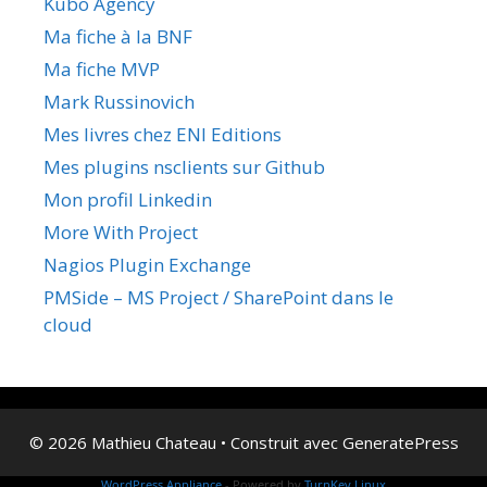
Kubo Agency
Ma fiche à la BNF
Ma fiche MVP
Mark Russinovich
Mes livres chez ENI Editions
Mes plugins nsclients sur Github
Mon profil Linkedin
More With Project
Nagios Plugin Exchange
PMSide – MS Project / SharePoint dans le
cloud
© 2026 Mathieu Chateau
• Construit avec
GeneratePress
WordPress Appliance
- Powered by
TurnKey Linux