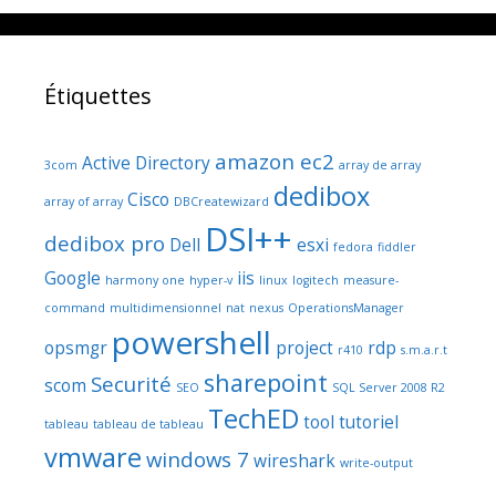
Étiquettes
amazon ec2
Active Directory
3com
array de array
dedibox
Cisco
array of array
DBCreatewizard
DSI++
dedibox pro
Dell
esxi
fedora
fiddler
Google
iis
harmony one
hyper-v
linux
logitech
measure-
command
multidimensionnel
nat
nexus
OperationsManager
powershell
opsmgr
project
rdp
r410
s.m.a.r.t
sharepoint
Securité
scom
SEO
SQL Server 2008 R2
TechED
tool
tutoriel
tableau
tableau de tableau
vmware
windows 7
wireshark
write-output