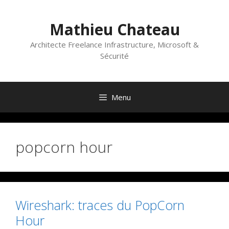
Aller
au
Mathieu Chateau
contenu
Architecte Freelance Infrastructure, Microsoft &
Sécurité
Menu
popcorn hour
Wireshark: traces du PopCorn
Hour