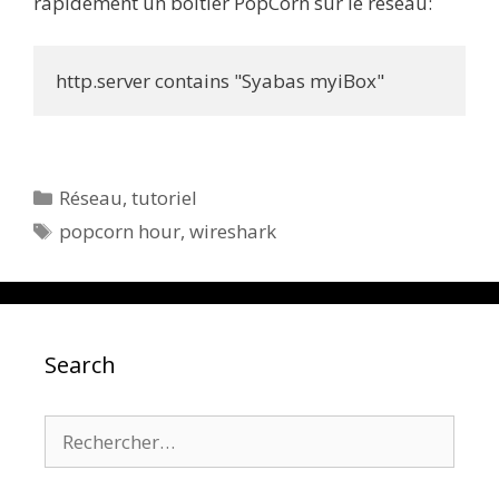
rapidement un boitier PopCorn sur le réseau:
http.server contains "Syabas myiBox"
Catégories
Réseau
,
tutoriel
Étiquettes
popcorn hour
,
wireshark
Search
Rechercher :