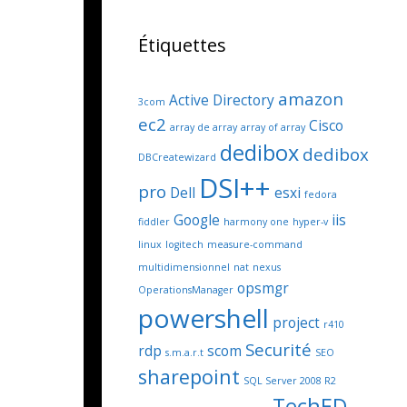
Étiquettes
amazon
Active Directory
3com
ec2
Cisco
array de array
array of array
dedibox
dedibox
DBCreatewizard
DSI++
pro
Dell
esxi
fedora
Google
iis
fiddler
harmony one
hyper-v
linux
logitech
measure-command
multidimensionnel
nat
nexus
opsmgr
OperationsManager
powershell
project
r410
Securité
rdp
scom
s.m.a.r.t
SEO
sharepoint
SQL Server 2008 R2
TechED