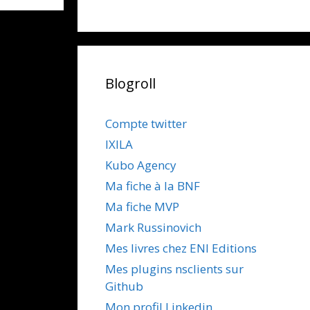
Blogroll
Compte twitter
IXILA
Kubo Agency
Ma fiche à la BNF
Ma fiche MVP
Mark Russinovich
Mes livres chez ENI Editions
Mes plugins nsclients sur
Github
Mon profil Linkedin