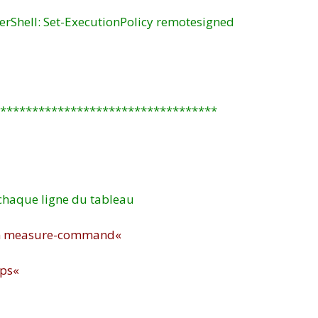
werShell: Set-ExecutionPolicy remotesigned
**********************************
 chaque ligne du tableau
s un measure-command
«
mps
«