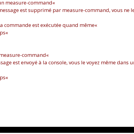
ns un measure-command
«
message est supprimé par measure-command, vous ne l
s la commande est exécutée quand même
«
mps
«
 un measure-command
«
sage est envoyé à la console, vous le voyez même dans u
mps
«