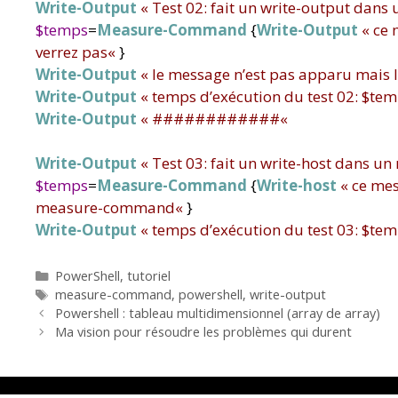
Write-Output
«
Test 02: fait un write-output da
$temps
=
Measure-Command
{
Write-Output
«
ce 
verrez pas
«
}
Write-Output
«
le message n’est pas apparu mai
Write-Output
«
temps d’exécution du test 02: $te
Write-Output
«
############
«
Write-Output
«
Test 03: fait un write-host dans
$temps
=
Measure-Command
{
Write-host
«
ce mes
measure-command
«
}
Write-Output
«
temps d’exécution du test 03: $te
Catégories
PowerShell
,
tutoriel
Étiquettes
measure-command
,
powershell
,
write-output
Powershell : tableau multidimensionnel (array de array)
Ma vision pour résoudre les problèmes qui durent