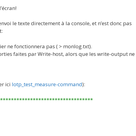
’écran!
 envoi le texte directement à la console, et n’est donc pas
t:
ier ne fonctionnera pas ( > monlog.txt).
ties faites par Write-host, alors que les write-output ne
er ici
lotp_test_measure-command
):
**********************************