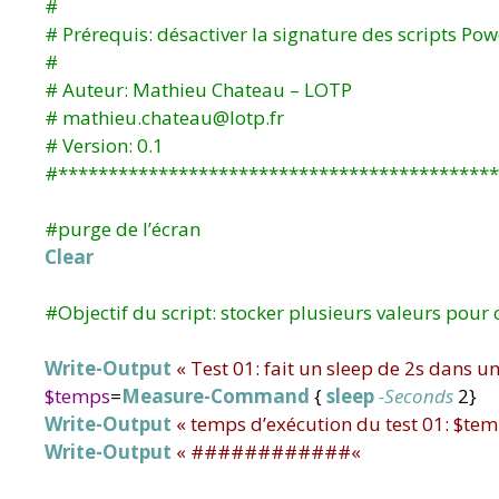
#
#
Prérequis: désactiver la signature des scripts Po
#
#
Auteur: Mathieu Chateau – LOTP
#
mathieu.chateau@lotp.fr
#
Version: 0.1
#
********************************************
#
purge de l’écran
Clear
#
Objectif du script: stocker plusieurs valeurs pour
Write-Output
«
Test 01: fait un sleep de 2s dan
$temps
=
Measure-Command
{
sleep
-Seconds
2
}
Write-Output
«
temps d’exécution du test 01: $te
Write-Output
«
############
«