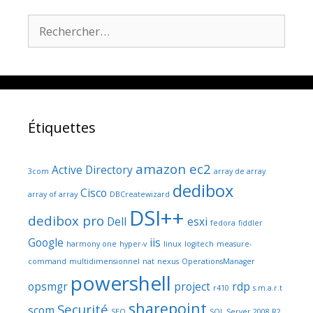
Rechercher :
Étiquettes
amazon ec2
Active Directory
3com
array de array
dedibox
Cisco
array of array
DBCreatewizard
DSI++
dedibox pro
Dell
esxi
fedora
fiddler
Google
iis
harmony one
hyper-v
linux
logitech
measure-
command
multidimensionnel
nat
nexus
OperationsManager
powershell
opsmgr
project
rdp
r410
s.m.a.r.t
sharepoint
Securité
scom
SEO
SQL Server 2008 R2