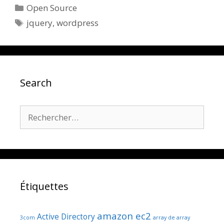
Catégories
Open Source
Étiquettes
jquery
,
wordpress
Search
Rechercher :
Étiquettes
amazon ec2
Active Directory
3com
array de array