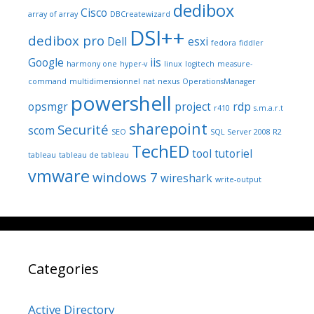
dedibox
Cisco
array of array
DBCreatewizard
DSI++
dedibox pro
Dell
esxi
fedora
fiddler
Google
iis
harmony one
hyper-v
linux
logitech
measure-
command
multidimensionnel
nat
nexus
OperationsManager
powershell
opsmgr
project
rdp
r410
s.m.a.r.t
sharepoint
Securité
scom
SEO
SQL Server 2008 R2
TechED
tool
tutoriel
tableau
tableau de tableau
vmware
windows 7
wireshark
write-output
Categories
Active Directory