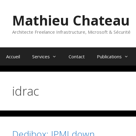
Aller
au
Mathieu Chateau
contenu
Architecte Freelance Infrastructure, Microsoft & Sécurité
Accueil
Services
Contact
Publications
idrac
Dedibox: IPMI down