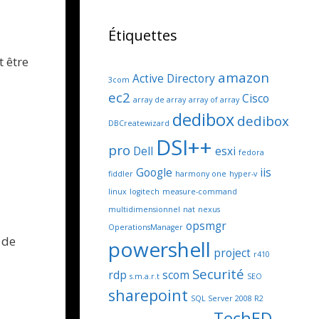
Étiquettes
t être
amazon
Active Directory
3com
ec2
Cisco
array de array
array of array
dedibox
dedibox
DBCreatewizard
DSI++
pro
Dell
esxi
fedora
Google
iis
fiddler
harmony one
hyper-v
linux
logitech
measure-command
multidimensionnel
nat
nexus
opsmgr
OperationsManager
 de
powershell
project
r410
Securité
rdp
scom
s.m.a.r.t
SEO
sharepoint
SQL Server 2008 R2
TechED