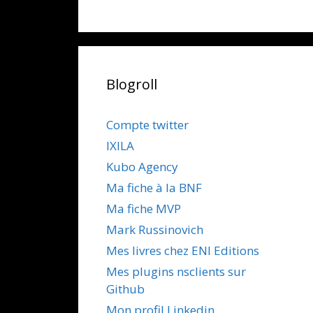
Blogroll
Compte twitter
IXILA
Kubo Agency
Ma fiche à la BNF
Ma fiche MVP
Mark Russinovich
Mes livres chez ENI Editions
Mes plugins nsclients sur
Github
Mon profil Linkedin