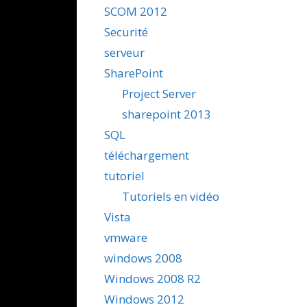
SCOM 2012
Securité
serveur
SharePoint
Project Server
sharepoint 2013
SQL
téléchargement
tutoriel
Tutoriels en vidéo
Vista
vmware
windows 2008
Windows 2008 R2
Windows 2012